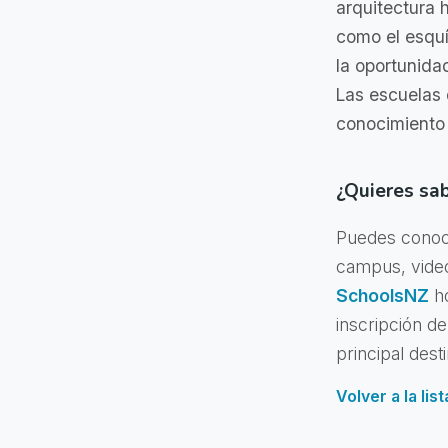
arquitectura h
como el esquí
la oportunida
Las escuelas 
conocimiento
¿Quieres sa
Puedes conocer
campus, vide
SchoolsNZ
ho
inscripción d
principal des
Volver a la li