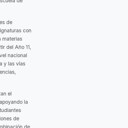
escuela de
es de
ignaturas con
n materias
ir del Año 11,
vel nacional
a y las vías
encias,
an el
, apoyando la
studiantes
ciones de
ombinación de