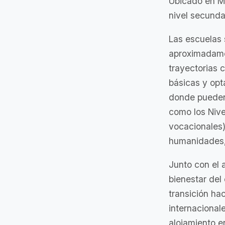
Ubicado en Mi
nivel secunda
Las escuelas
aproximadamen
trayectorias 
básicas y opt
donde pueden 
como los Nive
vocacionales)
humanidades, 
Junto con el 
bienestar del 
transición hac
internacional
alojamiento e