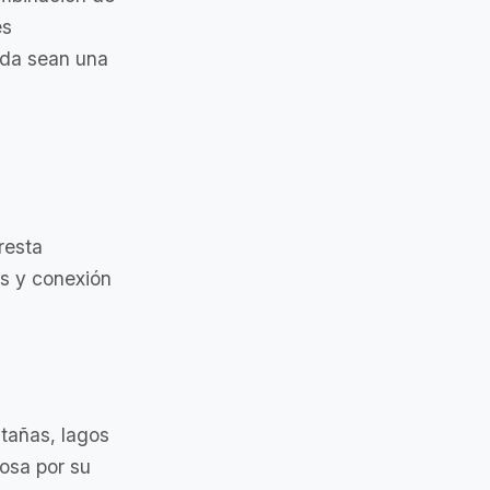
es
nda sean una
resta
s y conexión
ntañas, lagos
mosa por su