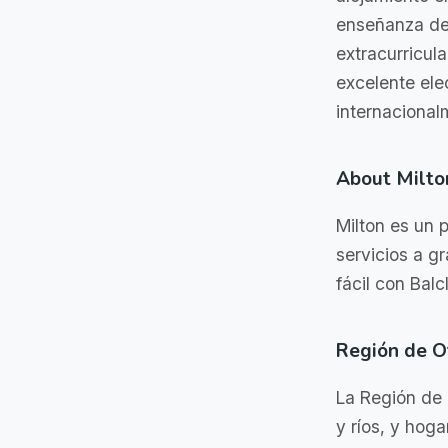
enseñanza de
extracurricul
excelente ele
internacional
About Milto
Milton es un p
servicios a g
fácil con Balc
Región de 
La Región de 
y ríos, y hog