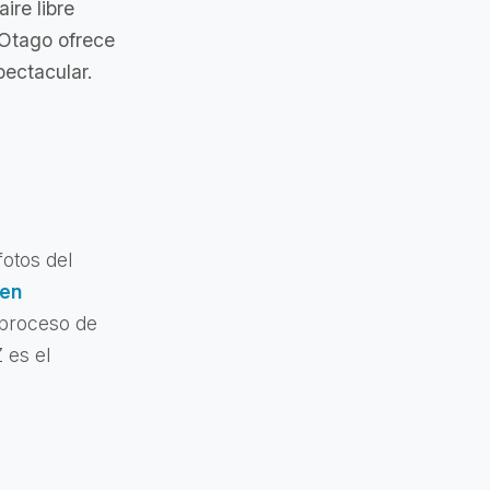
ire libre
 Otago ofrece
ectacular.
fotos del
 en
proceso de
 es el