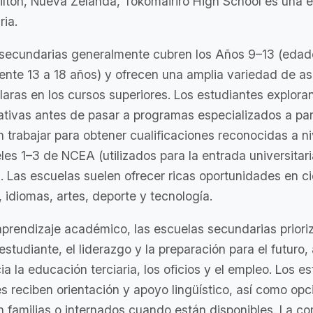
lton, Nueva Zelanda, Tokomairiro High School es una 
ria.
 secundarias generalmente cubren los Años 9–13 (edad
te 13 a 18 años) y ofrecen una amplia variedad de as
claras en los cursos superiores. Los estudiantes explora
ativas antes de pasar a programas especializados a part
trabajar para obtener cualificaciones reconocidas a ni
les 1–3 de NCEA (utilizados para la entrada universitari
. Las escuelas suelen ofrecer ricas oportunidades en ci
idiomas, artes, deporte y tecnología.
aprendizaje académico, las escuelas secundarias prioriz
estudiante, el liderazgo y la preparación para el futuro
ia la educación terciaria, los oficios y el empleo. Los e
es reciben orientación y apoyo lingüístico, así como op
n familias o internados cuando están disponibles. La c