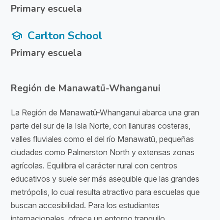
Primary escuela
Carlton School
school
Primary escuela
Región de Manawatū-Whanganui
La Región de Manawatū-Whanganui abarca una gran
parte del sur de la Isla Norte, con llanuras costeras,
valles fluviales como el del río Manawatū, pequeñas
ciudades como Palmerston North y extensas zonas
agrícolas. Equilibra el carácter rural con centros
educativos y suele ser más asequible que las grandes
metrópolis, lo cual resulta atractivo para escuelas que
buscan accesibilidad. Para los estudiantes
internacionales, ofrece un entorno tranquilo,