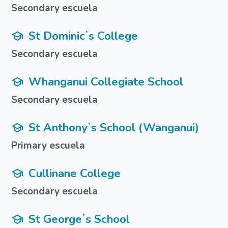
Secondary escuela
St Dominicʼs College
school
Secondary escuela
Whanganui Collegiate School
school
Secondary escuela
St Anthonyʼs School (Wanganui)
school
Primary escuela
Cullinane College
school
Secondary escuela
St Georgeʼs School
school